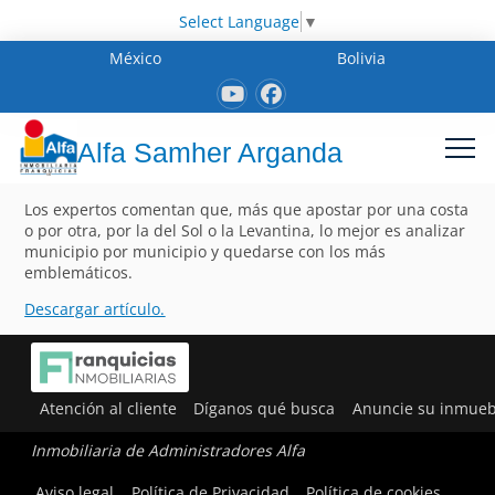
Select Language
▼
México
Bolivia
Alfa Samher Arganda
Los expertos comentan que, más que apostar por una costa
o por otra, por la del Sol o la Levantina, lo mejor es analizar
municipio por municipio y quedarse con los más
emblemáticos.
Descargar artículo.
Atención al cliente
Díganos qué busca
Anuncie su inmueb
Inmobiliaria de Administradores Alfa
Aviso legal
Política de Privacidad
Política de cookies