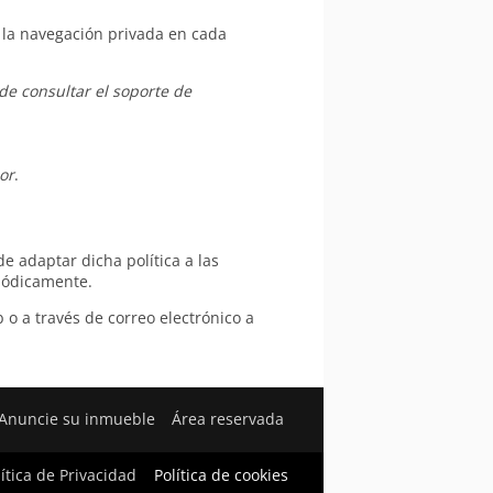
e la navegación privada en cada
e consultar el soporte de
or
.
de adaptar dicha política a las
riódicamente.
o a través de correo electrónico a
Anuncie su inmueble
Área reservada
lítica de Privacidad
Política de cookies