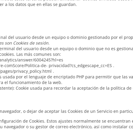
r a los datos que en ellas se guardan.
inal del usuario desde un equipo o dominio gestionado por el propi
s son Cookies de sesión
.
terminal del usuario desde un equipo o dominio que no es gestionad
s cookies. Las más comunes son:
/analytics/answer/6004245?hl=es
-comScore/Politica-de- privacidad?cs_edgescape_cc=ES .
ages/privacy_policy.html .
 es usada por el lenguaje de encriptado PHP para permitir que las 
ara el funcionamiento de la web.
tente): Cookie usada para recordar la aceptación de la política de 
avegador, o dejar de aceptar las Cookies de un Servicio en particu
figuración de Cookies. Estos ajustes normalmente se encuentran e
 navegador o su gestor de correo electrónico, así como instalar c