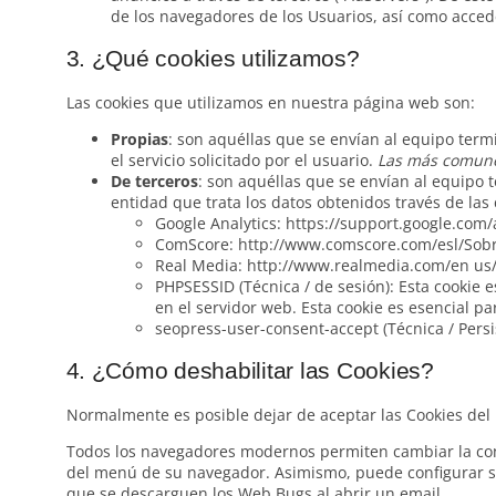
de los navegadores de los Usuarios, así como accede
3. ¿Qué cookies utilizamos?
Las cookies que utilizamos en nuestra página web son:
Propias
: son aquéllas que se envían al equipo term
el servicio solicitado por el usuario.
Las más comune
De terceros
: son aquéllas que se envían al equipo 
entidad que trata los datos obtenidos través de la
Google Analytics: https://support.google.com
ComScore: http://www.comscore.com/esl/Sobre
Real Media: http://www.realmedia.com/en us/p
PHPSESSID (Técnica / de sesión): Esta cookie
en el servidor web. Esta cookie es esencial p
seopress-user-consent-accept (Técnica / Persis
4. ¿Cómo deshabilitar las Cookies?
Normalmente es posible dejar de aceptar las Cookies del n
Todos los navegadores modernos permiten cambiar la con
del menú de su navegador. Asimismo, puede configurar su
que se descarguen los Web Bugs al abrir un email.