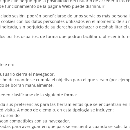
in que ello perjudique la posibilidad del usuario de acceder a los 
 de funcionamiento de la página Web puede disminuir.
iciado sesión, podrán beneficiarse de unos servicios más personaliz
 cookies con los datos personales utilizados en el momento de su r
indicada, sin perjuicio de su derecho a rechazar o deshabilitar el 
dos por los usuarios, de forma que podrán facilitar u ofrecer info
rse en:
usuario cierra el navegador.
ción de cuando se cumpla el objetivo para el que sirven (por ejemp
ando se borran manualmente.
eden clasificarse de la siguiente forma:
rda sus preferencias para las herramientas que se encuentran en lo
ed visita. A modo de ejemplo, en esta tipología se incluyen:
o o sonido.
 sean compatibles con su navegador.
lizadas para averiguar en qué país se encuentra cuando se solicita u