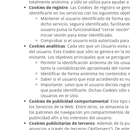
totalmente anónima, y sólo se utiliza para ayudar a 
Cookies de registro
: Las Cookies de registro se gen
identificarle en los servicios con los siguientes objet
Mantener al usuario identificado de forma que
dicho servicio, seguirá identificado, facilitan
usuario pulsa la funcionalidad “cerrar sesión”
iniciar sesión para estar identificado.
Comprobar si el usuario está autorizado para 
Cookies analíticas
: Cada vez que un Usuario visita
del usuario. Esta Cookie que sólo se genera en la vi
visitante. Los objetivos principales que se persigue
Permitir la identificación anónima de los usua
tanto la contabilización aproximada del númer
Identificar de forma anónima los contenidos má
Saber si el usuario que está accediendo es nue
Importante: salvo que el usuario decida regis
que pueda identificarle. Dichas Cookies sólo s
Usuarios en el sitio.
Cookies de publicidad comportamental
: Este tip
los Servicios de la Web. Entre otros, se almacena la
los patrones de navegación y/o compartimientos del
publicidad afín a los intereses del usuario.
Cookies publicitarias de terceros
: Además de la pub
anuncios a través de terceros (“AdServers”). De es