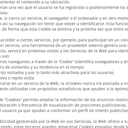
orientar el contenido a su ubicación.
eran una vez que el usuario se ha registrado o posteriormente ha ab
ivos:
, si cierra un servicio, el navegador o el ordenador y en otro mome
do así su navegación sin tener que volver a identificarse. Esta funci
, de forma que esta Cookie se elimina y la próxima vez que entre en
acceder a ciertos servicios, por ejemplo, para participar en un con
 un servicio, una herramienta de un proveedor externo genera una 
sita, servirá en próximas visitas a los Servicios de la Web para iden
n son:
rios navegantes a través de la “Cookie” (identifica navegadores y di
o de visitantes y su tendencia en el tiempo.
s visitados y por lo tanto más atractivos para los usuarios.
vo o repite visita.
trarse en un servicio de la Web, la «Cookie» nunca irá asociada a 
erán utilizadas con propósitos estadísticos que ayuden a la optimi
o de “Cookies” permite ampliar la información de los anuncios most
 duración o frecuencia de visualización de posiciones publicitarias,
 usuario ya que ayudan a conformar un perfil de interés publicita
licidad gestionada por la Web en sus Servicios, la Web ofrece a s
te modo, estos terceros pueden almacenar Cookies enviadas desde l