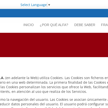
Select Language
▼
INICIO
¿POR QUÉ ALFA?
DEBE SABER
FRA
.A.
(en adelante la Web) utiliza Cookies. Las Cookies son ficheros
ario en una web determinada. La primera finalidad de las Cookies es
las Cookies personalizan los servicios que ofrece la Web, facilitan
erés, en atención al uso que realiza de los Servicios.
áximo la navegación del usuario. Las Cookies se asocian únicamente
ducir datos personales del usuario. El usuario podrá configurar s