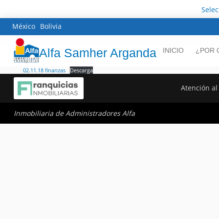
Sele
México
Bolivia
Alfa Samher Arganda
INICIO
¿POR 
02.11.18 finanzas
Descarga
Atención al 
Inmobiliaria de Administradores Alfa