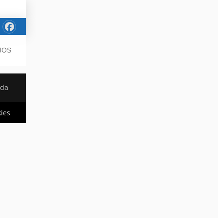
JOS
ada
kies