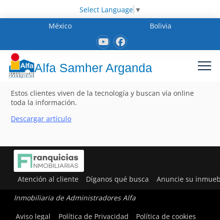
Select Language
▼
México
Bolivia
Alfa Samher Arganda
Estos clientes viven de la tecnología y buscan vía online
toda la información.
Descargar artículo
Atención al cliente
Díganos qué busca
Anuncie su inmueb
Inmobiliaria de Administradores Alfa
Aviso legal
Política de Privacidad
Política de cookies