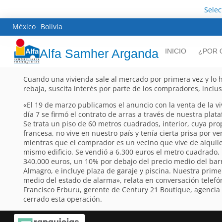
Sele
México
Bolivia
Alfa Samher Arganda
INICIO
¿POR 
Cuando una vivienda sale al mercado por primera vez y lo 
rebaja, suscita interés por parte de los compradores, incl
«El 19 de marzo publicamos el anuncio con la venta de la vi
día 7 se firmó el contrato de arras a través de nuestra plata
Se trata un piso de 60 metros cuadrados, interior, cuya pro
francesa, no vive en nuestro país y tenía cierta prisa por ve
mientras que el comprador es un vecino que vive de alquile
mismo edificio. Se vendió a 6.300 euros el metro cuadrado,
340.000 euros, un 10% por debajo del precio medio del bar
Almagro, e incluye plaza de garaje y piscina. Nuestra prim
medio del estado de alarma», relata en conversación telefó
Francisco Erburu, gerente de Century 21 Boutique, agencia
cerrado esta operación.