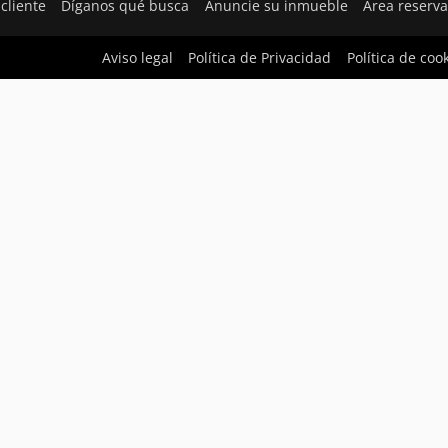
cliente
Díganos qué busca
Anuncie su inmueble
Área reserv
Aviso legal
Política de Privacidad
Política de coo