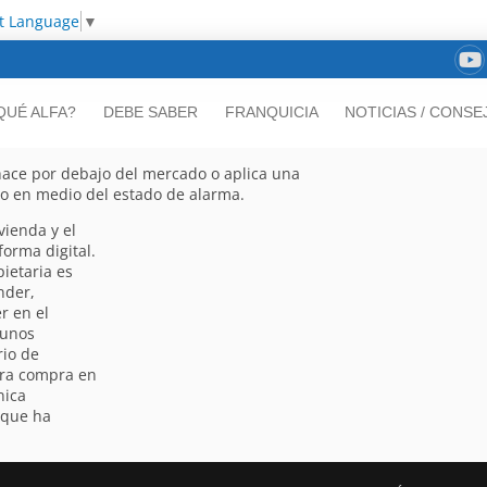
ct Language
▼
QUÉ ALFA?
DEBE SABER
FRANQUICIA
NOTICIAS / CONSE
hace por debajo del mercado o aplica una
uso en medio del estado de alarma.
vienda y el
forma digital.
pietaria es
nder,
r en el
 unos
rio de
era compra en
nica
 que ha