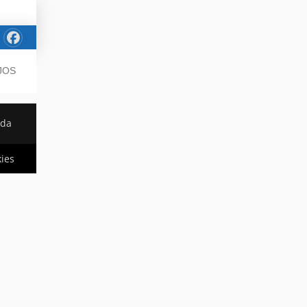
JOS
ada
kies