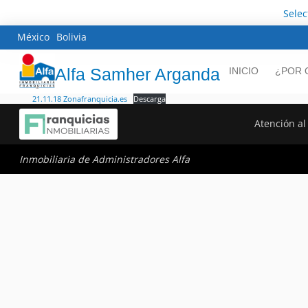
Sele
México
Bolivia
Alfa Samher Arganda
INICIO
¿POR 
21.11.18 Zonafranquicia.es
Descarga
Atención al 
Inmobiliaria de Administradores Alfa