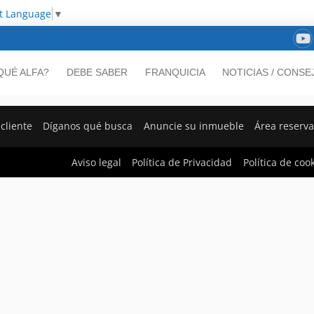
ct Language
▼
QUÉ ALFA?
DEBE SABER
FRANQUICIA
NOTICIAS / CONSE
cliente
Díganos qué busca
Anuncie su inmueble
Área reserv
Aviso legal
Política de Privacidad
Política de coo