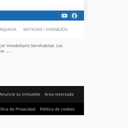
NQUICIA
NOTICIAS / CONSEJOS
r inmobiliario Servihabitat. Los
or …..
Anuncie su inmueble
Área reservada
lítica de Privacidad
Política de cookies