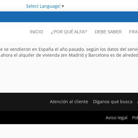
Select Language
▼
INICIO
¿POR QUÉ ALFA?
DEBE SABER
FRA
 se vendieron en España el año pasado, según los datos del service
 ahora el alquiler de vivienda (en Madrid y Barcelona es de alreded
Atención al cliente
Díganos qué busca
Aviso legal
Po