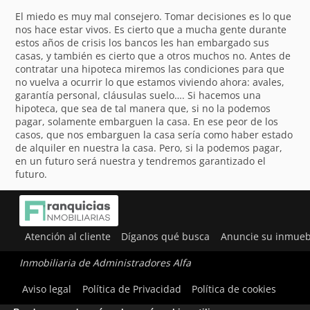
El miedo es muy mal consejero. Tomar decisiones es lo que
nos hace estar vivos. Es cierto que a mucha gente durante
estos años de crisis los bancos les han embargado sus
casas, y también es cierto que a otros muchos no. Antes de
contratar una hipoteca miremos las condiciones para que
no vuelva a ocurrir lo que estamos viviendo ahora: avales,
garantía personal, cláusulas suelo…. Si hacemos una
hipoteca, que sea de tal manera que, si no la podemos
pagar, solamente embarguen la casa. En ese peor de los
casos, que nos embarguen la casa sería como haber estado
de alquiler en nuestra la casa. Pero, si la podemos pagar,
en un futuro será nuestra y tendremos garantizado el
futuro.
Atención al cliente
Díganos qué busca
Anuncie su inmueb
Inmobiliaria de Administradores Alfa
Utilizamos cookies para ofrecerte la mejor experiencia en
Aviso legal
Política de Privacidad
Política de cookies
nuestra web.