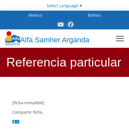
Select Language
▼
México
Bolivia
Alfa Samher Arganda
Referencia particular
[ficha-inmueble]
Compartir ficha