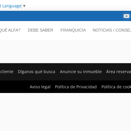
ct Language
▼
QUÉ ALFA?
DEBE SABER
FRANQUICIA
NOTICIAS / CONSE
cliente
Díganos qué busca
Anuncie su inmueble
Área reserv
Aviso legal
Política de Privacidad
Política de coo