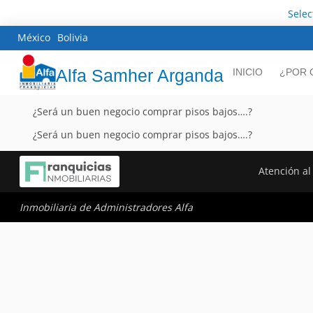
Sele
México
Bolivia
Alfa Samher Arganda
INICIO
¿POR 
¿Será un buen negocio comprar pisos bajos….?
¿Será un buen negocio comprar pisos bajos….?
Atención al 
Inmobiliaria de Administradores Alfa