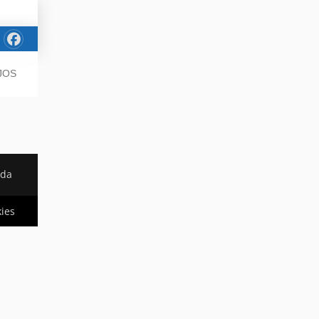
JOS
ada
kies