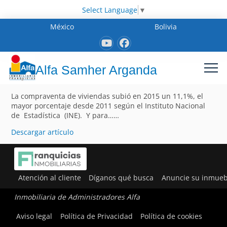
Select Language
▼
México
Bolivia
Alfa Samher Arganda
La compraventa de viviendas subió en 2015 un 11,1%, el
mayor porcentaje desde 2011 según el Instituto Nacional
de Estadística (INE). Y para……
Descargar artículo
Atención al cliente
Díganos qué busca
Anuncie su inmueb
Inmobiliaria de Administradores Alfa
Aviso legal
Política de Privacidad
Política de cookies