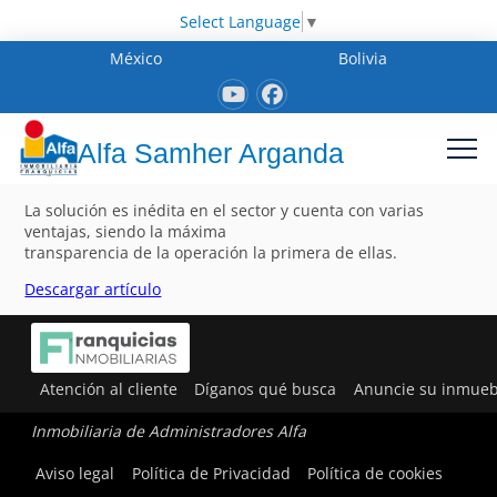
Select Language
▼
México
Bolivia
Alfa Samher Arganda
La solución es inédita en el sector y cuenta con varias
ventajas, siendo la máxima
transparencia de la operación la primera de ellas.
Descargar artículo
Atención al cliente
Díganos qué busca
Anuncie su inmueb
Inmobiliaria de Administradores Alfa
Aviso legal
Política de Privacidad
Política de cookies