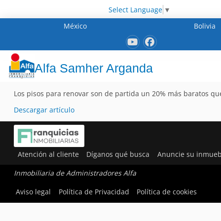
Select Language
▼
México
Bolivia
Alfa Samher Arganda
Los pisos para renovar son de partida un 20% más baratos que
Descargar artículo
Atención al cliente
Díganos qué busca
Anuncie su inmueb
Inmobiliaria de Administradores Alfa
Aviso legal
Política de Privacidad
Política de cookies