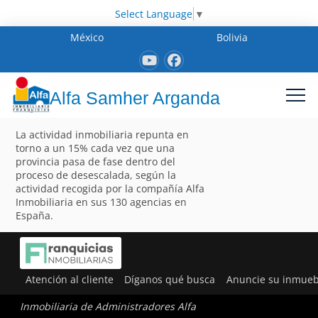
Select Language
▼
México
Bolivia
Alfa Samher Arganda
La actividad inmobiliaria repunta en
torno a un 15% cada vez que una
provincia pasa de fase dentro del
proceso de desescalada, según la
actividad recogida por la compañía Alfa
Inmobiliaria en sus 130 agencias en
España.
Atención al cliente
Díganos qué busca
Anuncie su inmueb
Inmobiliaria de Administradores Alfa