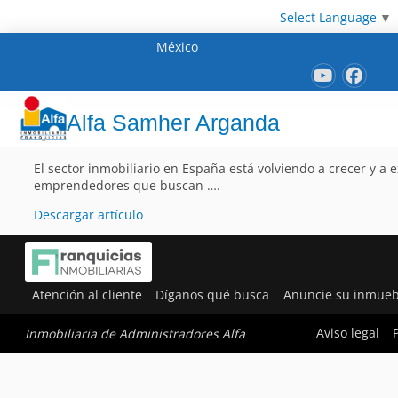
Select Language
▼
México
Alfa Samher Arganda
El sector inmobiliario en España está volviendo a crecer y a
emprendedores que buscan ….
Descargar artículo
Atención al cliente
Díganos qué busca
Anuncie su inmueb
Aviso legal
Inmobiliaria de Administradores Alfa