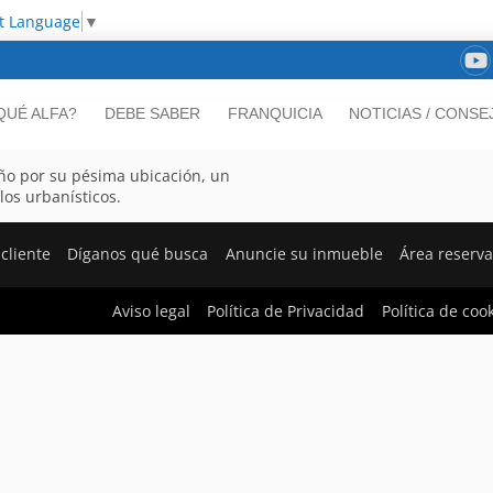
ct Language
▼
QUÉ ALFA?
DEBE SABER
FRANQUICIA
NOTICIAS / CONSE
ño por su pésima ubicación, un
los urbanísticos.
cliente
Díganos qué busca
Anuncie su inmueble
Área reserv
Aviso legal
Política de Privacidad
Política de coo