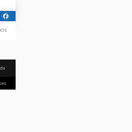
JOS
ada
kies