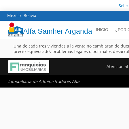
Sele
México
Bolivia
Alfa Samher Arganda
INICIO
¿POR 
Una de cada tres viviendas a la venta no cambiarán de due
precio ‘equivocado’, problemas legales o por malos desarrol
Atención al 
Inmobiliaria de Administradores Alfa