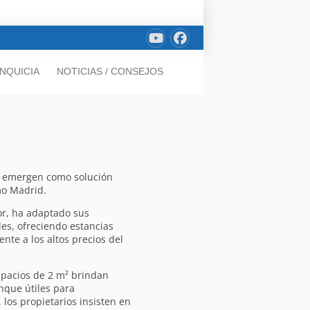
NQUICIA
NOTICIAS / CONSEJOS
n, emergen como solución
mo Madrid.
or, ha adaptado sus
les, ofreciendo estancias
nte a los altos precios del
spacios de 2 m² brindan
nque útiles para
 los propietarios insisten en