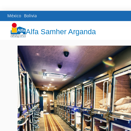
México
Bolivia
Alfa Samher Arganda