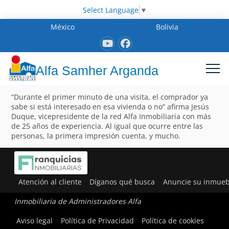
Select Language
▼
México
Bolivia
Alfa Samher Arganda
“Durante el primer minuto de una visita, el comprador ya
sabe si está interesado en esa vivienda o no” afirma Jesús
Duque, vicepresidente de la red Alfa Inmobiliaria con más
de 25 años de experiencia. Al igual que ocurre entre las
personas, la primera impresión cuenta, y mucho.
Atención al cliente
Díganos qué busca
Anuncie su inmueb
Inmobiliaria de Administradores Alfa
Aviso legal
Política de Privacidad
Política de cookies