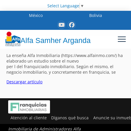
Select Language
▼
México
Bolivia
Alfa Samher Arganda
La enseña Alfa Inmobiliaria (https://www.alfainmo.com/) ha
elaborado un estudio sobre el nuevo
per l del franquiciado inmobiliario. Según el mismo, el
negocio inmobiliario, y concretamente en franquicia, se
Descargar artículo
Atención al cliente
Díganos qué busca
Anuncie su inmueb
Inmobiliaria de Administradores Alfa