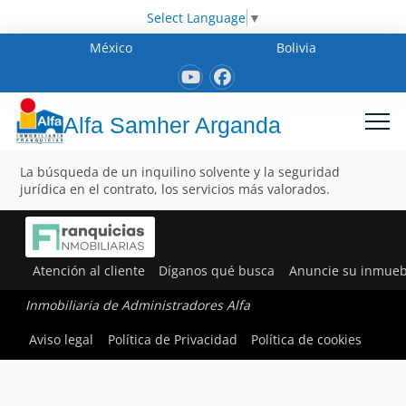
Select Language
▼
México
Bolivia
Alfa Samher Arganda
La búsqueda de un inquilino solvente y la seguridad
jurídica en el contrato, los servicios más valorados.
Atención al cliente
Díganos qué busca
Anuncie su inmueb
Inmobiliaria de Administradores Alfa
Aviso legal
Política de Privacidad
Política de cookies