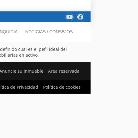
NQUICIA
NOTICIAS / CONSEJOS
finido cual es el pefil ideal del
iliarias en activo.
Anuncie su inmueble
Área reservada
lítica de Privacidad
Política de cookies