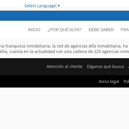
Select Language
▼
INICIO
¿POR QUÉ ALFA?
DEBE SABER
FRA
ranquicia inmobiliaria, la red de agencias Alfa Inmobiliaria, ha de
ñía, cuenta en la actualidad con una cadena de 225 agencias inmob
Atención al cliente
Díganos qué busca
Aviso legal
Po