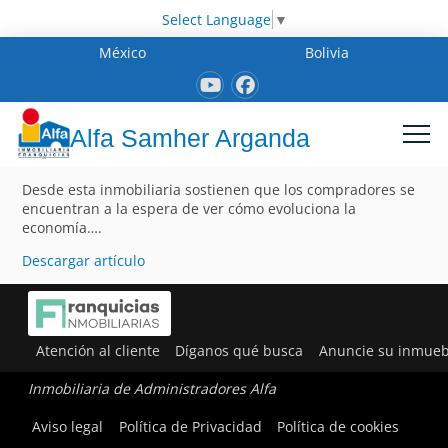
Select Language
▼
México
Bolivia
Alfa Samher Arganda
Desde esta inmobiliaria sostienen que los compradores se
encuentran a la espera de ver cómo evoluciona la
economía….
Descargar artículo
Atención al cliente
Díganos qué busca
Anuncie su inmueb
Inmobiliaria de Administradores Alfa
Aviso legal
Política de Privacidad
Política de cookies