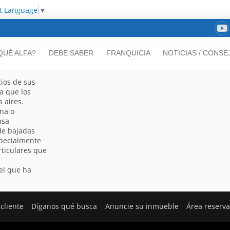
ct Language
▼
QUÉ ALFA?
DEBE SABER
FRANQUICIA
NOTICIAS / CONSE
cios de sus
a que los
 aires.
na o
nsa
de bajadas
specialmente
rticulares que
,
el que ha
cliente
Díganos qué busca
Anuncie su inmueble
Área reserv