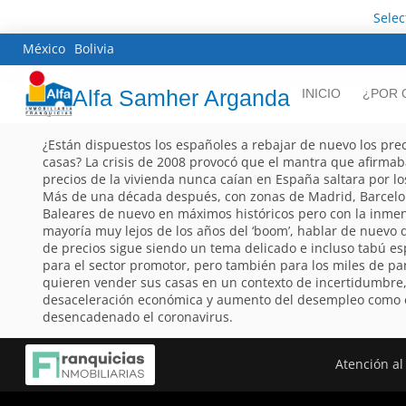
Sele
México
Bolivia
Alfa Samher Arganda
INICIO
¿POR 
¿Están dispuestos los españoles a rebajar de nuevo los pre
casas? La crisis de 2008 provocó que el mantra que afirmab
precios de la vivienda nunca caían en España saltara por los
Más de una década después, con zonas de Madrid, Barcelo
Baleares de nuevo en máximos históricos pero con la inme
mayoría muy lejos de los años del ‘boom’, hablar de nuevo 
de precios sigue siendo un tema delicado e incluso tabú e
para el sector promotor, pero también para los miles de pa
quieren vender sus casas en un contexto de incertidumbre
desaceleración económica y aumento del desempleo como 
desencadenado el coronavirus.
Atención al 