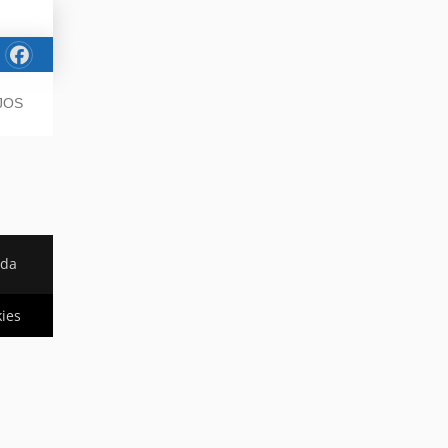
JOS
ada
kies