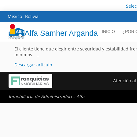
Sele
México
Bolivia
Alfa Samher Arganda
INICIO
¿POR 
El cliente tiene que elegir entre seguridad y estabilidad fr
mínimos …..
Descargar artículo
Atención al 
Inmobiliaria de Administradores Alfa