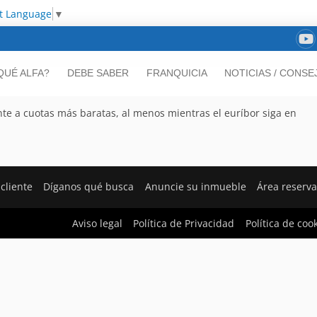
ct Language
▼
QUÉ ALFA?
DEBE SABER
FRANQUICIA
NOTICIAS / CONSE
ente a cuotas más baratas, al menos mientras el euríbor siga en
cliente
Díganos qué busca
Anuncie su inmueble
Área reserv
Aviso legal
Política de Privacidad
Política de coo