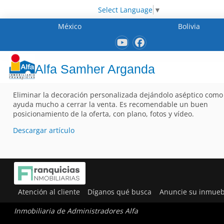
Select Language
▼
México
Bolivia
Alfa Samher Arganda
Eliminar la decoración personalizada dejándolo aséptico como 
ayuda mucho a cerrar la venta. Es recomendable un buen
posicionamiento de la oferta, con plano, fotos y vídeo.
Descargar artículo
Atención al cliente
Díganos qué busca
Anuncie su inmueb
Inmobiliaria de Administradores Alfa