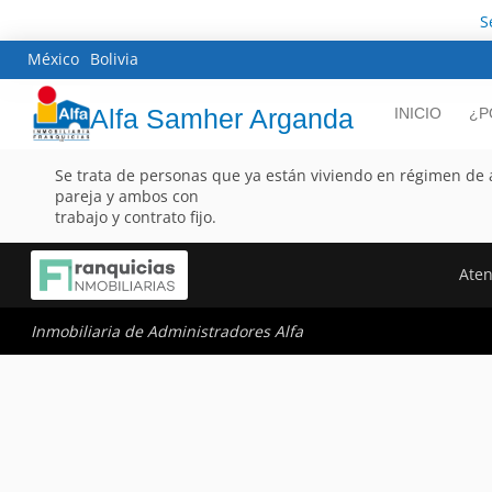
S
México
Bolivia
Alfa Samher Arganda
INICIO
¿P
Se trata de personas que ya están viviendo en régimen de a
pareja y ambos con
trabajo y contrato fijo.
Aten
Inmobiliaria de Administradores Alfa