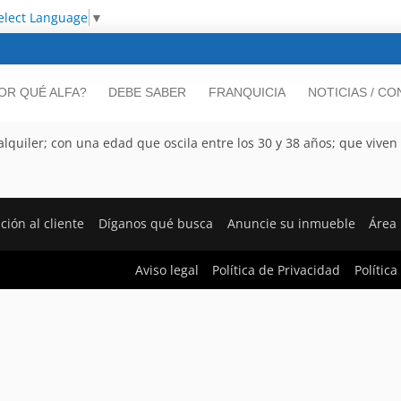
elect Language
▼
OR QUÉ ALFA?
DEBE SABER
FRANQUICIA
NOTICIAS / C
lquiler; con una edad que oscila entre los 30 y 38 años; que viven
ción al cliente
Díganos qué busca
Anuncie su inmueble
Área
Aviso legal
Política de Privacidad
Política