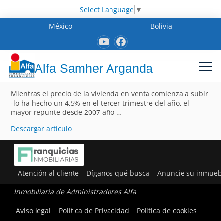
Select Language
▼
México
Bolivia
Alfa Samher Arganda
Mientras el precio de la vivienda en venta comienza a subir
-lo ha hecho un 4,5% en el tercer trimestre del año, el
mayor repunte desde 2007 año …
Descargar artículo
Atención al cliente
Díganos qué busca
Anuncie su inmueb
Inmobiliaria de Administradores Alfa
Aviso legal
Política de Privacidad
Política de cookies