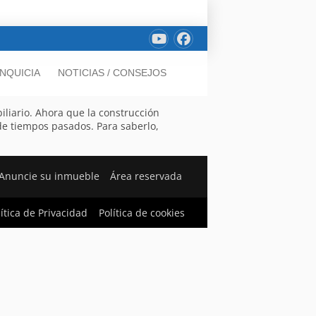
NQUICIA
NOTICIAS / CONSEJOS
liario. Ahora que la construcción
 de tiempos pasados. Para saberlo,
Anuncie su inmueble
Área reservada
lítica de Privacidad
Política de cookies