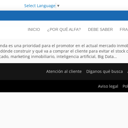
Select Language
▼
INICIO
¿POR QUÉ ALFA?
DEBE SABER
FRA
nda es una prioridad para el promotor en el actual mercado inmobi
 dónde construir y qué va a comprar el cliente para evitar el stock
ado, marketing inmobiliario, inteligencia artificial, Big Data…
Atención al cliente
Díganos qué busca
Aviso legal
Po