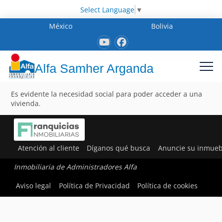
Select Language
▼
México
Bolivia
Alfa Samher Arganda
Es evidente la necesidad social para poder acceder a una
vivienda.
Atención al cliente
Díganos qué busca
Anuncie su inmueb
Inmobiliaria de Administradores Alfa
Aviso legal
Política de Privacidad
Política de cookies