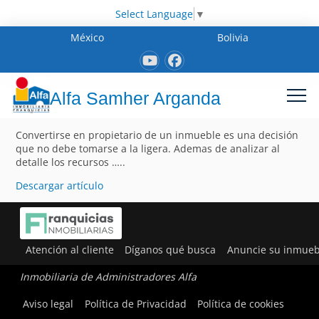
Select Language
▼
México
Bolivia
Alfa Samher Arganda
Convertirse en propietario de un inmueble es una decisión
que no debe tomarse a la ligera. Ademas de analizar al
detalle los recursos …..
Descargar artículo
Atención al cliente
Díganos qué busca
Anuncie su inmueb
Inmobiliaria de Administradores Alfa
Aviso legal
Política de Privacidad
Política de cookies