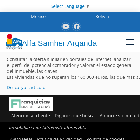
Select Language
▼
México
Bolivia
Alfa Samher Arganda
Consultar la oferta similar en portales de internet, analizar
el perfil del potencial comprador y valorar el estado general
del inmueble, las claves
Las viviendas que no superan los 100.000 euros, las que más 
Descargar artículo
Atención al cliente
Díganos qué busca
Anuncie su inmueb
Inmobiliaria de Administradores Alfa
Aviso legal
Política de Privacidad
Política de cookies