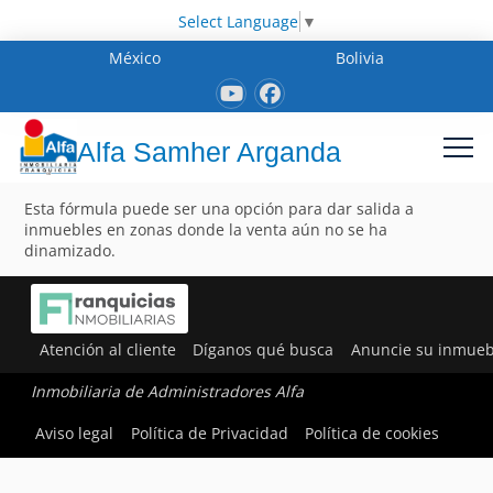
Select Language
▼
México
Bolivia
Alfa Samher Arganda
Esta fórmula puede ser una opción para dar salida a
inmuebles en zonas donde la venta aún no se ha
dinamizado.
Atención al cliente
Díganos qué busca
Anuncie su inmueb
Inmobiliaria de Administradores Alfa
Aviso legal
Política de Privacidad
Política de cookies