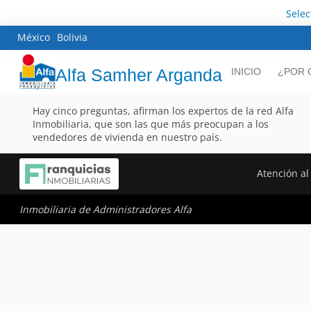
Sele
México
Bolivia
Alfa Samher Arganda
INICIO
¿POR 
Hay cinco preguntas, afirman los expertos de la red Alfa
Inmobiliaria, que son las que más preocupan a los
vendedores de vivienda en nuestro país.
Atención al 
Inmobiliaria de Administradores Alfa