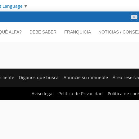
ct Language
▼
QUÉ ALFA?
DEBE SABER
FRANQUICIA
NOTICIAS / CONSE
cliente
Díganos qué busca
Anuncie su inmueble
Área reserv
Aviso legal
Política de Privacidad
Política de coo