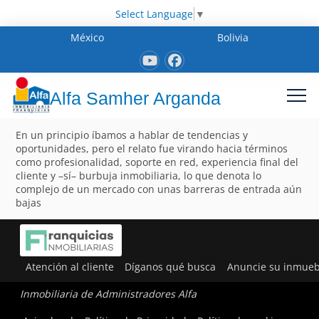
Select Language
▼
México
Bolivia
Alfa Samher Arganda
En un principio íbamos a hablar de tendencias y
oportunidades, pero el relato fue virando hacia términos
como profesionalidad, soporte en red, experiencia final del
cliente y –sí– burbuja inmobiliaria, lo que denota lo
complejo de un mercado con unas barreras de entrada aún
bajas
Atención al cliente
Díganos qué busca
Anuncie su inmueb
Inmobiliaria de Administradores Alfa