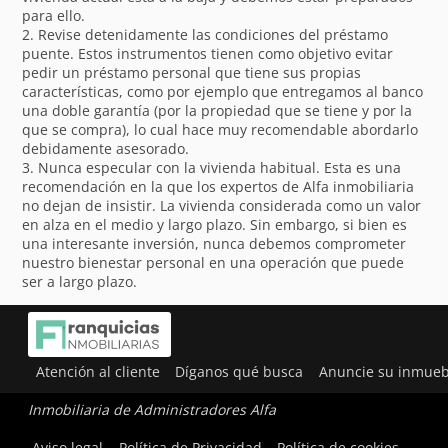
para ello.
2. Revise detenidamente las condiciones del préstamo
puente. Estos instrumentos tienen como objetivo evitar
pedir un préstamo personal que tiene sus propias
características, como por ejemplo que entregamos al banco
una doble garantía (por la propiedad que se tiene y por la
que se compra), lo cual hace muy recomendable abordarlo
debidamente asesorado.
3. Nunca especular con la vivienda habitual. Esta es una
recomendación en la que los expertos de Alfa inmobiliaria
no dejan de insistir. La vivienda considerada como un valor
en alza en el medio y largo plazo. Sin embargo, si bien es
una interesante inversión, nunca debemos comprometer
nuestro bienestar personal en una operación que puede
ser a largo plazo.
Atención al cliente
Díganos qué busca
Anuncie su inmueb
Inmobiliaria de Administradores Alfa
Utilizamos cookies para ofrecerte la mejor experiencia en
Aviso legal
Política de Privacidad
Política de cookies